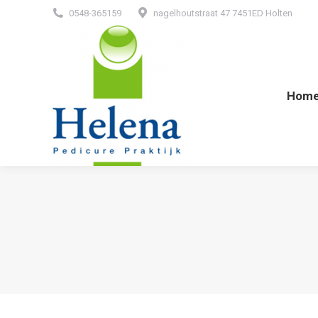
0548-365159
nagelhoutstraat 47 7451ED Holten
Hom