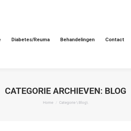
e
Diabetes/Reuma
Behandelingen
Contact
CATEGORIE ARCHIEVEN:
BLOG
Je bent hier:
Home
Categorie \ Blog\